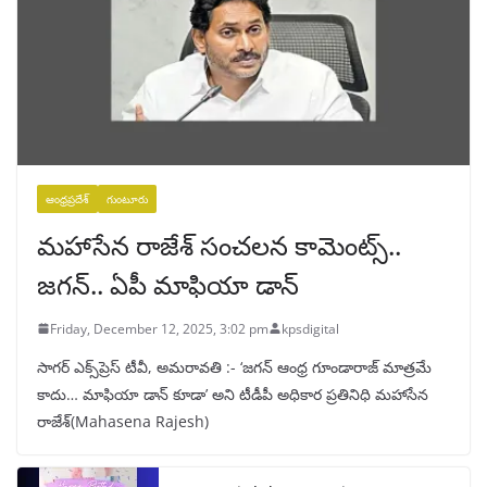
ఆంధ్రప్రదేశ్
గుంటూరు
మహాసేన రాజేశ్‌ సంచలన కామెంట్స్..
జగన్‌.. ఏపీ మాఫియా డాన్‌
Friday, December 12, 2025, 3:02 pm
kpsdigital
సాగర్ ఎక్స్‌ప్రెస్ టీవీ, అమరావతి :- ‘జగన్‌ ఆంధ్ర గూండారాజ్‌ మాత్రమే
కాదు… మాఫియా డాన్‌ కూడా’ అని టీడీపీ అధికార ప్రతినిధి మహాసేన
రాజేశ్‌(Mahasena Rajesh)