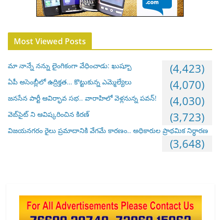
Most Viewed Posts
మా నాన్నే నన్ను లైంగికంగా వేధించాడు: ఖుష్బూ
(4,423)
ఏపీ అసెంబ్లీలో ఉద్రిక్తత… కొట్టుకున్న ఎమ్మెల్యేలు
(4,070)
జనసేన పార్టీ ఆవిర్భావ సభ.. వారాహిలో వెళ్లనున్న పవన్!
(4,030)
వెబ్‌సైట్ ని ఆవిష్కరించిన కిరణ్
(3,723)
విజయనగరం రైలు ప్రమాదానికి వేగమే కారణం.. అధికారుల ప్రాథమిక నిర్ధారణ
(3,648)