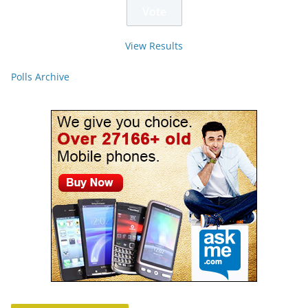
View Results
Polls Archive