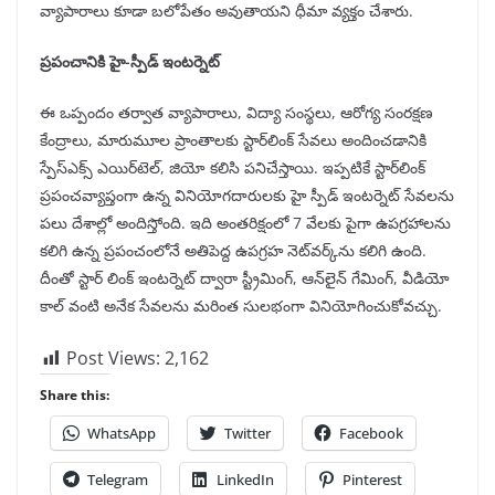
వ్యాపారాలు కూడా బలోపేతం అవుతాయని ధీమా వ్యక్తం చేశారు.
ప్రపంచానికి హై-స్పీడ్ ఇంటర్నెట్‌
ఈ ఒప్పందం తర్వాత వ్యాపారాలు, విద్యా సంస్థలు, ఆరోగ్య సంరక్షణ
కేంద్రాలు, మారుమూల ప్రాంతాలకు స్టార్‌లింక్ సేవలు అందించడానికి
స్పేస్‌ఎక్స్ ఎయిర్‌టెల్, జియో కలిసి పనిచేస్తాయి. ఇప్పటికే స్టార్‌లింక్
ప్రపంచవ్యాప్తంగా ఉన్న వినియోగదారులకు హై స్పీడ్ ఇంటర్నెట్‌ సేవలను
పలు దేశాల్లో అందిస్తోంది. ఇది అంతరిక్షంలో 7 వేలకు పైగా ఉపగ్రహాలను
కలిగి ఉన్న ప్రపంచంలోనే అతిపెద్ద ఉపగ్రహ నెట్‌వర్క్‌ను కలిగి ఉంది.
దీంతో స్టార్‌ లింక్ ఇంటర్నెట్ ద్వారా స్ట్రీమింగ్, ఆన్‌లైన్ గేమింగ్, వీడియో
కాల్ వంటి అనేక సేవలను మరింత సులభంగా వినియోగించుకోవచ్చు.
Post Views:
2,162
Share this:
WhatsApp
Twitter
Facebook
Telegram
LinkedIn
Pinterest