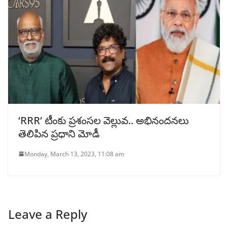
‘RRR’ టీంకు ప్రశంసల వెల్లువ.. అభినందనలు
తెలిపిన ప్రధాని మోడీ
Monday, March 13, 2023, 11:08 am
Leave a Reply