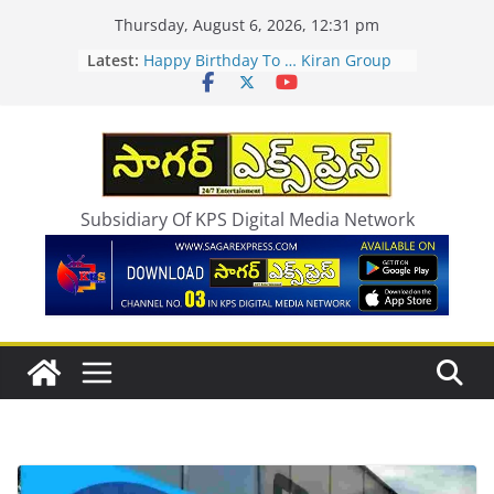
Skip
Thursday, August 6, 2026, 12:31 pm
to
Latest:
Happy Birthday To … Kiran Group
content
C.E.O Kancharana Sai Sayantika
కంచారన కిరణ్ గారు కి పెళ్లిరోజు శుభకాంక్షలు
రండీ తేల్చుకుందాం..సీఎం రేవంత్ రెడ్డి సవాల్
నిన్న ఎయిర్ టెల్, ఈరోజు
జియో..స్పేస్‌ఎక్స్‌తో
మహాసేన రాజేశ్‌ సంచలన కామెంట్స్.. జగన్‌..
ఏపీ మాఫియా డాన్‌
Subsidiary Of KPS Digital Media Network