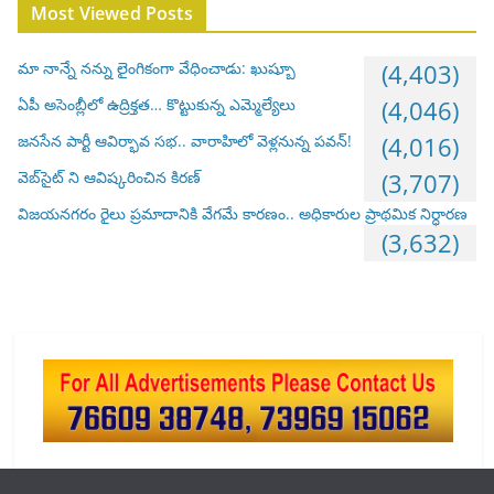
Most Viewed Posts
మా నాన్నే నన్ను లైంగికంగా వేధించాడు: ఖుష్బూ
(4,403)
ఏపీ అసెంబ్లీలో ఉద్రిక్తత… కొట్టుకున్న ఎమ్మెల్యేలు
(4,046)
జనసేన పార్టీ ఆవిర్భావ సభ.. వారాహిలో వెళ్లనున్న పవన్!
(4,016)
వెబ్‌సైట్ ని ఆవిష్కరించిన కిరణ్
(3,707)
విజయనగరం రైలు ప్రమాదానికి వేగమే కారణం.. అధికారుల ప్రాథమిక నిర్ధారణ
(3,632)