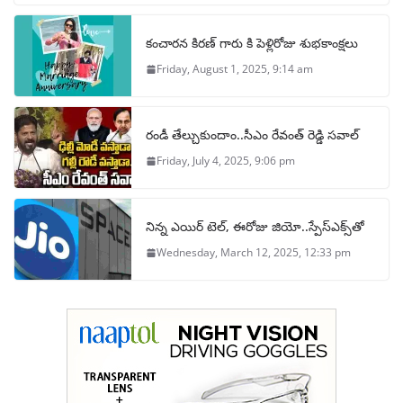
కంచారన కిరణ్ గారు కి పెళ్లిరోజు శుభకాంక్షలు
Friday, August 1, 2025, 9:14 am
రండీ తేల్చుకుందాం..సీఎం రేవంత్ రెడ్డి సవాల్
Friday, July 4, 2025, 9:06 pm
నిన్న ఎయిర్ టెల్, ఈరోజు జియో..స్పేస్‌ఎక్స్‌తో
Wednesday, March 12, 2025, 12:33 pm