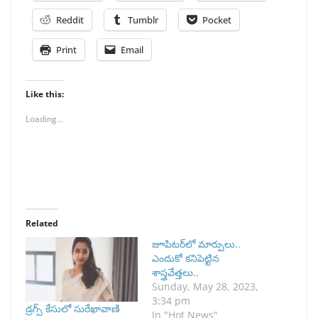
Reddit
Tumblr
Pocket
Print
Email
Like this:
Loading...
Related
జూపిటర్‌లో మార్పులు..
ఎందుకో కనిపెట్టిన
శాస్త్రవేత్తలు..
Sunday, May 28, 2023,
3:34 pm
డ్రగ్స్ కేసులో సురేఖావాణి
In "Hot News"