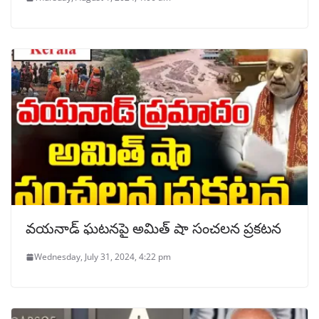
వయనాడ్ ఘటనపై అమిత్ షా సంచలన ప్రకటన
Wednesday, July 31, 2024, 4:22 pm