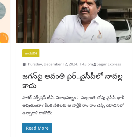
ఆంధ్రప్రదేశ్
Thursday, December 12, 2024, 1:43 pm
Sagar Express
జగన్‌‌పై అవంతి ఫైర్..వైసీపీలో నావల్ల
కాదు
సాగర్ ఎక్స్‌ప్రెస్ టీవీ, విశాఖపట్నం :- సంక్రాంతి లోపు వైసీపీ ఖాళీ
అవుతుందా? కీలక నేతలకు ఆ పార్టీకి రాం రాం చెప్పే యోచనలో
ఉన్నారా? రాబోయే
Read More