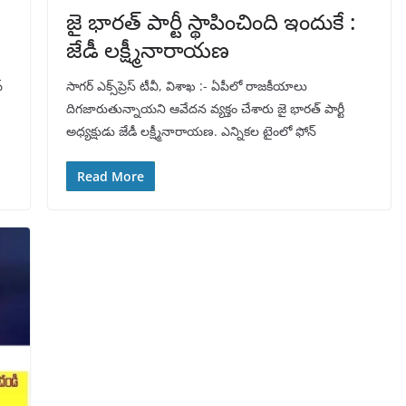
జై భారత్ పార్టీ స్థాపించింది ఇందుకే :
జేడీ లక్ష్మీనారాయణ
్
సాగర్ ఎక్స్‌ప్రెస్ టీవీ, విశాఖ :- ఏపీలో రాజకీయాలు
దిగజారుతున్నాయని ఆవేదన వ్యక్తం చేశారు జై భారత్ పార్టీ
అధ్యక్షుడు జేడీ లక్ష్మీనారాయణ. ఎన్నికల టైంలో ఫోన్
Read More