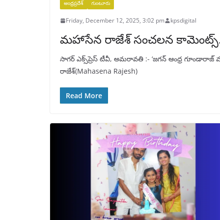
ఆంధ్రప్రదేశ్
గుంటూరు
Friday, December 12, 2025, 3:02 pm
kpsdigital
మహాసేన రాజేశ్‌ సంచలన కామెంట్స్.
సాగర్ ఎక్స్‌ప్రెస్ టీవీ, అమరావతి :- ‘జగన్‌ ఆంధ్ర గూండారా
రాజేశ్‌(Mahasena Rajesh)
Read More