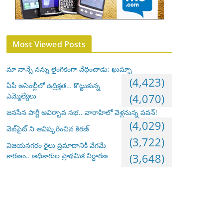
Most Viewed Posts
మా నాన్నే నన్ను లైంగికంగా వేధించాడు: ఖుష్బూ
(4,423)
ఏపీ అసెంబ్లీలో ఉద్రిక్తత… కొట్టుకున్న
ఎమ్మెల్యేలు
(4,070)
జనసేన పార్టీ ఆవిర్భావ సభ.. వారాహిలో వెళ్లనున్న పవన్!
(4,029)
వెబ్‌సైట్ ని ఆవిష్కరించిన కిరణ్
(3,722)
విజయనగరం రైలు ప్రమాదానికి వేగమే
కారణం.. అధికారుల ప్రాథమిక నిర్ధారణ
(3,648)