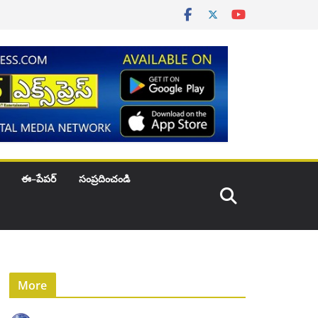
ఈ–పేపర్
సంప్రదించండి
More