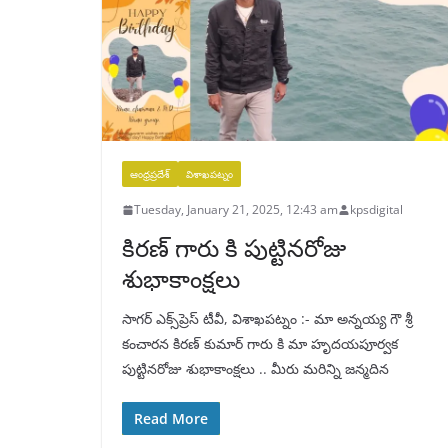
ఆంధ్రప్రదేశ్
విశాఖపట్నం
Tuesday, January 21, 2025, 12:43 am
kpsdigital
కిరణ్ గారు కి పుట్టినరోజు
శుభాకాంక్షలు
సాగర్ ఎక్స్‌ప్రెస్ టీవీ, విశాఖపట్నం :- మా అన్నయ్య గౌ శ్రీ
కంచారన కిరణ్ కుమార్ గారు కి మా హృదయపూర్వక
పుట్టినరోజు శుభాకాంక్షలు .. మీరు మరిన్ని జన్మదిన
Read More