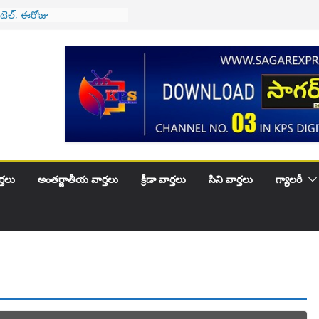
 టెల్, ఈరోజు
ఎక్స్‌తో
శ్‌ సంచలన కామెంట్స్.. జగన్‌..
 డాన్‌
thday To … Kiran Group
charana Sai Sayantika
 గారు కి పెళ్లిరోజు శుభకాంక్షలు
ుందాం..సీఎం రేవంత్ రెడ్డి సవాల్
్తలు
అంతర్జాతీయ వార్తలు
క్రీడా వార్తలు
సిని వార్తలు
గ్యాలరీ