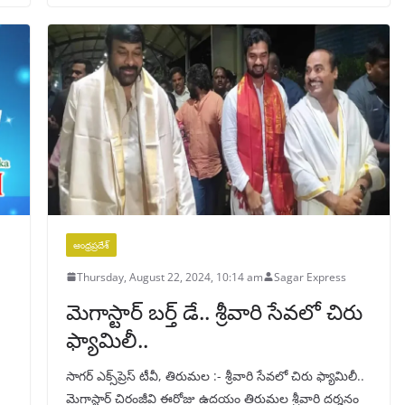
ఆంధ్రప్రదేశ్
Thursday, August 22, 2024, 10:14 am
Sagar Express
మెగాస్టార్ బర్త్ డే.. శ్రీవారి సేవలో చిరు
ఫ్యామిలీ..
సాగర్ ఎక్స్‌ప్రెస్ టీవీ, తిరుమల :- శ్రీవారి సేవలో చిరు ఫ్యామిలీ..
మెగాస్టార్ చిరంజీవి ఈరోజు ఉదయం తిరుమల శ్రీవారి దర్శనం