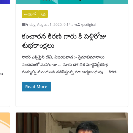
ఆంధ్రప్రదేశ్
కృష్ణ
Friday, August 1, 2025, 9:14 am
kpsdigital
కంచారన కిరణ్ గారు కి పెళ్లిరోజు
శుభకాంక్షలు
సాగర్ ఎక్స్‌ప్రెస్ టీవీ, విజయవాడ :- ప్రేమాభిమానాలు
పంచడంలో మహారాజు … మాకు దశ దిశ మార్గనిర్దేశకులై
మమ్మల్ని ముందుండి నడిపిస్తున్న మా ఆత్మబంధువు … కిరణ్
ou
Read More