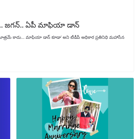
. జగన్‌.. ఏపీ మాఫియా డాన్‌
జ్‌ మాత్రమే కాదు… మాఫియా డాన్‌ కూడా’ అని టీడీపీ అధికార ప్రతినిధి మహాసేన