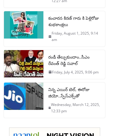
12:27 am
కంచారన కిరణ్ గారు కి పెళ్లిరోజు
శుభకాంక్షలు
Friday, August 1, 2025, 9:14
am
రండీ తేల్చుకుందాం..సీఎం
రేవంత్ రెడ్డి సవాల్
Friday, July 4, 2025, 9:06 pm
నిన్న ఎయిర్ టెల్, ఈరోజు
జియో..స్పేస్‌ఎక్స్‌తో
Wednesday, March 12, 2025,
12:33 pm