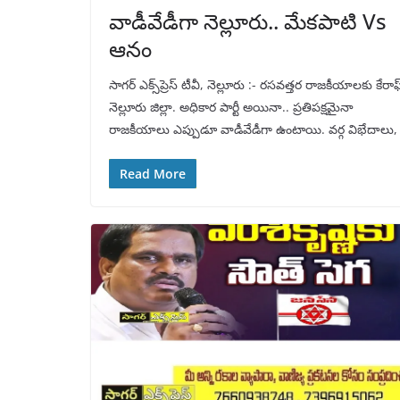
వాడీవేడీగా నెల్లూరు.. మేకపాటి Vs
ఆనం
సాగర్ ఎక్స్‌ప్రెస్ టీవీ, నెల్లూరు :- రసవత్తర రాజకీయాలకు కేరాఫ
నెల్లూరు జిల్లా. అధికార పార్టీ అయినా.. ప్రతిపక్షమైనా
రాజకీయాలు ఎప్పుడూ వాడీవేడీగా ఉంటాయి. వర్గ విభేదాలు,
Read More