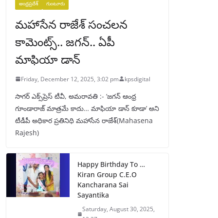
ఆంధ్రప్రదేశ్
గుంటూరు
మహాసేన రాజేశ్‌ సంచలన
కామెంట్స్.. జగన్‌.. ఏపీ
మాఫియా డాన్‌
Friday, December 12, 2025, 3:02 pm
kpsdigital
సాగర్ ఎక్స్‌ప్రెస్ టీవీ, అమరావతి :- ‘జగన్‌ ఆంధ్ర
గూండారాజ్‌ మాత్రమే కాదు… మాఫియా డాన్‌ కూడా’ అని
టీడీపీ అధికార ప్రతినిధి మహాసేన రాజేశ్‌(Mahasena
Rajesh)
Happy Birthday To …
Kiran Group C.E.O
Kancharana Sai
Sayantika
Saturday, August 30, 2025,