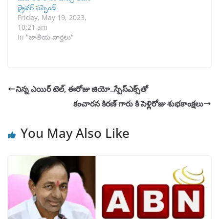
డ్రైవర్‌ సస్పెండ్
Friday, May 19, 2023,
10:21 am
In "జాతీయ వార్తలు"
నిన్న ఎయిర్ టెల్, ఈరోజు జియో..స్పేస్‌ఎక్స్‌తో
కంచారన కిరణ్ గారు కి పెళ్లిరోజు శుభకాంక్షలు
You May Also Like