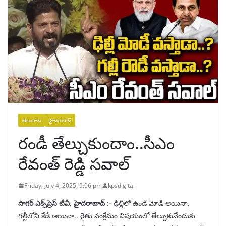
తెలంగాణ
హైదరాబాద్
రండీ తేల్చుకుందాం..సీఎం
రేవంత్ రెడ్డి సవాల్
Friday, July 4, 2025, 9:06 pm
kpsdigital
సాగర్ ఎక్స్‌ప్రెస్ టీవీ, హైదరాబాద్ :-
ఢిల్లీలో ఉండే మోడీ అయినా,
గల్లీలోని కేడీ అయినా.. రైతు సంక్షేమం విషయంలో తేల్చుకునేందుకు