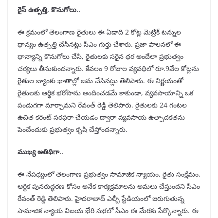
రైస్ ఉత్పత్తి, కొనుగోలు..
ఈ క్రమంలో తెలంగాణ రైతులు ఈ ఏడాది 2 కోట్ల మెట్రిక్ టన్నుల
ధాన్యం ఉత్పత్తి చేసినట్లు సీఎం గుర్తు చేశారు. ప్రజా పాలనలో ఈ
ధాన్యాన్ని కొనుగోలు చేసి, రైతులకు సరైన ధర అందేలా ప్రభుత్వం
చర్యలు తీసుకుందన్నారు. కేవలం 9 రోజుల వ్యవధిలో రూ.9వేల కోట్లను
రైతుల బ్యాంకు ఖాతాల్లో జమ చేసినట్లు తెలిపారు. ఈ నిర్ణయంతో
రైతులకు ఆర్థిక భరోసాను అందించడమే కాకుండా, వ్యవసాయాన్ని ఒక
పండుగగా మార్చామని రేవంత్ రెడ్డి తెలిపారు. రైతులకు 24 గంటల
ఉచిత కరెంట్ సరఫరా చేయడం ద్వారా వ్యవసాయ ఉత్పాదకతను
పెంచేందుకు ప్రభుత్వం కృషి చేస్తోందన్నారు.
ముఖ్య అతిథిగా..
ఈ నేపథ్యంలో తెలంగాణ ప్రభుత్వం సామాజిక న్యాయం, రైతు సంక్షేమం,
ఆర్థిక పునరుద్ధరణ కోసం అనేక కార్యక్రమాలను అమలు చేస్తుందని సీఎం
రేవంత్ రెడ్డి తెలిపారు. హైదరాబాద్‌ ఎల్బీ స్టేడియంలో జరుగుతున్న
సామాజిక న్యాయ విజయ భేరి సభలో సీఎం ఈ మేరకు పేర్కొన్నారు. ఈ