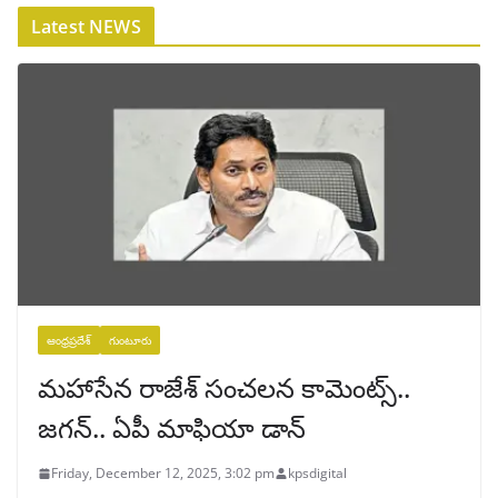
Latest NEWS
ఆంధ్రప్రదేశ్
గుంటూరు
మహాసేన రాజేశ్‌ సంచలన కామెంట్స్..
జగన్‌.. ఏపీ మాఫియా డాన్‌
Friday, December 12, 2025, 3:02 pm
kpsdigital