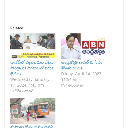
Related
దావోస్‌లో పెట్టుబడుల వేట..
ఆంధ్రజ్యోతి ఛానల్ కు సీఎం
పారిశ్రామిక దిగ్గజాలతో వరుస
కేసీఆర్ ఝలక్!
భేటీలు..
Friday, April 14, 2023,
Wednesday, January
11:54 am
17, 2024, 4:43 pm
In "తెలంగాణ"
In "తెలంగాణ"
మహిళల కోసం బస్సు ఆపని