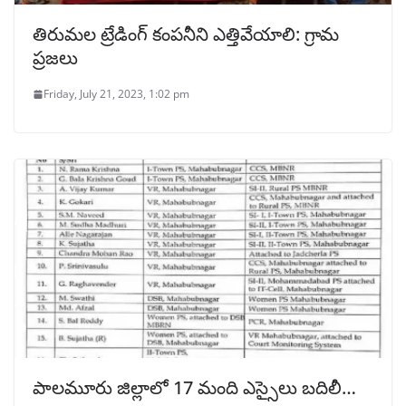
తిరుమల ట్రేడింగ్ కంపనీని ఎత్తివేయాలి: గ్రామ
ప్రజలు
Friday, July 21, 2023, 1:02 pm
పాలమూరు జిల్లాలో 17 మంది ఎస్సైలు బదిలీ…