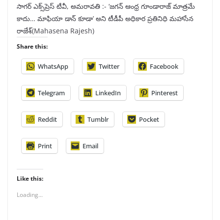
సాగర్ ఎక్స్‌ప్రెస్ టీవీ, అమరావతి :- ‘జగన్‌ ఆంధ్ర గూండారాజ్‌ మాత్రమే
కాదు… మాఫియా డాన్‌ కూడా’ అని టీడీపీ అధికార ప్రతినిధి మహాసేన
రాజేశ్‌(Mahasena Rajesh)
Share this:
WhatsApp
Twitter
Facebook
Telegram
LinkedIn
Pinterest
Reddit
Tumblr
Pocket
Print
Email
Like this:
Loading...