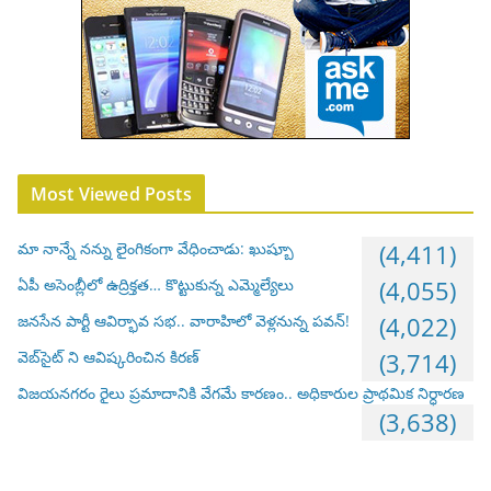
Most Viewed Posts
మా నాన్నే నన్ను లైంగికంగా వేధించాడు: ఖుష్బూ
(4,411)
ఏపీ అసెంబ్లీలో ఉద్రిక్తత… కొట్టుకున్న ఎమ్మెల్యేలు
(4,055)
జనసేన పార్టీ ఆవిర్భావ సభ.. వారాహిలో వెళ్లనున్న పవన్!
(4,022)
వెబ్‌సైట్ ని ఆవిష్కరించిన కిరణ్
(3,714)
విజయనగరం రైలు ప్రమాదానికి వేగమే కారణం.. అధికారుల ప్రాథమిక నిర్ధారణ
(3,638)