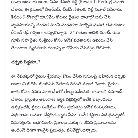
రావాలంటూ తెలంగాణ సీఎం రేవంత్ రెడ్డి (Revanth Reddy) సవాల్
చేశారు. ఈ క్రమంలో బీఆర్ఎస్, బీజేపీ నేతలకు గట్టి సవాల్ విసిరారు.
కేవలం 9 రోజుల్లో రూ.9వేల కోట్లను రైతుల ఖాతాల్లో జమ చేసి,
వ్యవసాయాన్ని దండుగ నుంచి పండుగగా మార్చిన ఘనత తమదంటూ
రేవంత్ రెడ్డి గర్వంగా చెప్పుకొచ్చారు. 24 గంటల ఉచిత కరెంట్, రుణ
మాఫీ సహా రైతు సంక్షేమం కోసం అనేక పథకాలను అమలు చేసి
తెలంగాణ వ్యవసాయ రంగాన్ని బలోపేతం చేసినట్లు తెలిపారు.
చర్చకు సిద్ధమా..?
ఈ నేపథ్యంలో రైతుల శ్రేయస్సు కోసం చేసిన పనులపై బహిరంగ చర్చకు
రావాలని బీజేపీ, బీఆర్ఎస్ నేతలకు రేవంత్ సవాల్ చేశారు. రైతుల
బాగు కోసం ఎవరు ఎంత చేశారో తేల్చుకునేందుకు రావాలని డిమాండ్
చేశారు. ప్రస్తుతం తెలంగాణ ఆర్థిక వ్యవస్థలో అనేక ఇబ్బందులు
ఉన్నప్పటికీ, ప్రజల సంక్షేమం కోసం ప్రభుత్వం అనేక సంస్కరణలు,
పథకాలను అమలు చేస్తోందన్నారు సీఎం. అనేక కష్టాలు ఎదురైనప్పటికీ
సమస్యలను అధిగమించి, ప్రజలకు మెరుగైన జీవన ప్రమాణాలను
అందించే దిశగా కాంగ్రెస్ ప్రభుత్వం పనిచేస్తోందన్నారు.