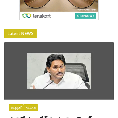
Latest NEWS
ఆంధ్రప్రదేశ్
గుంటూరు