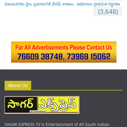
విజయనగరం రైలు ప్రమాదానికి వేగమే కారణం.. అధికారుల ప్రాథమిక నిర్ధారణ
(3,648)
About Us
SAGAR EXPRESS TV Is Entertainment of All South Indian