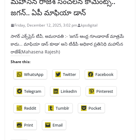
మహాసేన రాజేశ్‌ సంచలన కామెంట్స్..
జగన్‌.. ఏపీ మాఫియా డాన్‌
Friday, December 12, 2025, 3:02 pm
kpsdigital
సాగర్ ఎక్స్‌ప్రెస్ టీవీ, అమరావతి :- ‘జగన్‌ ఆంధ్ర గూండారాజ్‌ మాత్రమే
కాదు… మాఫియా డాన్‌ కూడా’ అని టీడీపీ అధికార ప్రతినిధి మహాసేన
రాజేశ్‌(Mahasena Rajesh)
Share this:
WhatsApp
Twitter
Facebook
Telegram
LinkedIn
Pinterest
Reddit
Tumblr
Pocket
Print
Email