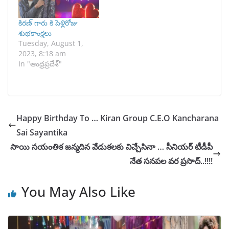
కిరణ్ గారు కి పెళ్లిరోజు
శుభకాంక్షలు
Tuesday, August 1,
2023, 8:18 am
In "ఆంధ్రప్రదేశ్"
Happy Birthday To … Kiran Group C.E.O Kancharana
Sai Sayantika
సాయి సయంతిక జన్మదిన వేడుకలకు విచ్చేసినా … సీనియర్ టీడీపీ
నేత సనపల వర ప్రసాద్..!!!!
You May Also Like