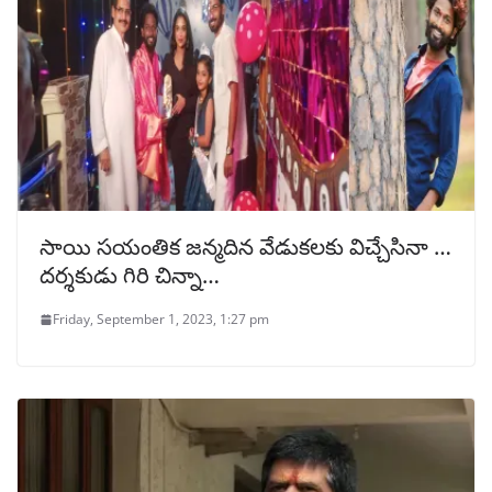
సాయి సయంతిక జన్మదిన వేడుకలకు విచ్చేసినా …
దర్శకుడు గిరి చిన్నా…
Friday, September 1, 2023, 1:27 pm