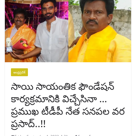
ఆంధ్రప్రదేశ్
సాయి సాయంతిక ఫౌండేషన్
కార్యక్రమానికి విచ్చేసినా …
ప్రముఖ టీడీపీ నేత సనపల వర
ప్రసాద్..!!