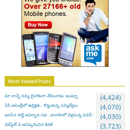
Most Viewed Posts
మా నాన్నే నన్ను లైంగికంగా వేధించాడు: ఖుష్బూ
(4,424)
ఏపీ అసెంబ్లీలో ఉద్రిక్తత… కొట్టుకున్న ఎమ్మెల్యేలు
(4,070)
జనసేన పార్టీ ఆవిర్భావ సభ.. వారాహిలో వెళ్లనున్న పవన్!
(4,030)
వెబ్‌సైట్ ని ఆవిష్కరించిన కిరణ్
(3,723)