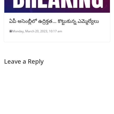
ఏపీ అసెంబ్లీలో ఉద్రిక్తత… కొట్టుకున్న ఎమ్మెల్యేలు
Monday, March 20, 2023, 10:17 am
Leave a Reply