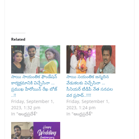
Related
సాయి సాయంతిక ఫౌండేషన్
సాయి సయంతిక జన్మదిన
కార్యక్రమానికి విచ్చేసినా …
వేడుకలకు విచ్చేసినా …
ప్రముఖ హీరోయిన్ రేఖ బోజ్
సీనియర్ టీడీపీ నేత సనపల
..!!
వర ప్రసాద్..!!!!
Friday, September 1,
Friday, September 1,
2023, 1:32 pm
2023, 1:24 pm
In "ఆంధ్రప్రదేశ్"
In "ఆంధ్రప్రదేశ్"