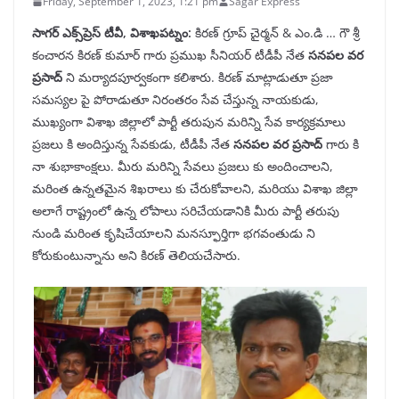
Friday, September 1, 2023, 1:21 pm
Sagar Express
సాగర్ ఎక్స్‌ప్రెస్ టీవీ, విశాఖపట్నం:
కిరణ్ గ్రూప్ చైర్మన్ & ఎం.డి … గౌ శ్రీ
కంచారన కిరణ్ కుమార్ గారు ప్రముఖ సీనియర్ టీడీపీ నేత
సనపల వర
ప్రసాద్
ని మర్యాదపూర్వకంగా కలిశారు. కిరణ్ మాట్లాడుతూ ప్రజా
సమస్యల పై పోరాడుతూ నిరంతరం సేవ చేస్తున్న నాయకుడు,
ముఖ్యంగా విశాఖ జిల్లాలో పార్టీ తరుపున మరిన్ని సేవ కార్యక్రమాలు
ప్రజలు కి అందిస్తున్న సేవకుడు, టీడీపీ నేత
సనపల వర ప్రసాద్
గారు కి
నా శుభాకాంక్షలు. మీరు మరిన్ని సేవలు ప్రజలు కు అందించాలని,
మరింత ఉన్నతమైన శిఖరాలు కు చేరుకోవాలని, మరియు విశాఖ జిల్లా
అలాగే రాష్ట్రంలో ఉన్న లోపాలు సరిచేయడానికి మీరు పార్టీ తరుపు
నుండి మరింత కృషిచేయాలని మనస్ఫూర్తిగా భగవంతుడు ని
కోరుకుంటున్నాను అని కిరణ్ తెలియచేసారు.