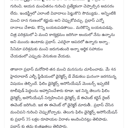
గురించి, ఆయన మంచితనం గురించి ప్రత్యేకంగా చెప్పాల్సిన అవసరం
లేదు. ఇండస్ట్రీలో ఎలాంటి వివాదాలు పెట్టుకొని సౌమ్యుడు.. అన్నింటికి
మించి దాన గుణంలో కర్ణుడు అని చెప్పుకోవచ్చు. ప్రభాస్ ఎన్నో
దానాలు చేశాడు. కొన్ని బయటపడతాయి.. మరికొన్ని బయటపడవు.
చిత్ర పరిశ్రమలో ఏ మంచి కార్యక్రమం జరిగినా అందులో నేను ఉన్నాను
అని ముందు ఉంటాడు ప్రభాస్. ఎవరైనా ఆపదలో ఉన్నారు అన్నా..
సినిమా పరిశ్రమకు మంచి జరుగుతుంది అన్నా ఆర్థిక సహాయం
చేయడంలో ఎప్పుడు వెనుకంజ వేయడు.
తాజాగా ప్రభాస్ మరోసారి తన మంచి మనసును చూపించాడు. మే 4న
హైదరాబాద్ ఎల్బీ స్డేడియంలో డైరెక్టర్స్ డే వేడుకలు ఘనంగా జరగనున్న
విషయం తెల్సిందే. ఫిలిం డైరెక్టర్స్ అసోసియేషన్ మెంబర్స్ ఇప్పటికే
టాలీవుడ్ పెద్దలను ఆహ్వానించేశారు కూడా. ఇక నిన్న తెలుగు ఫిలిం
డైరెక్టర్స్ అసోసియేషన్ నిర్వహించిన డైరెక్టర్స్ డే ఈవెంట్ కర్టెన్ రైజర్
ఈవెంట్ జరిగింది. ఇక ఈ ఈవెంట్ లో డైరెక్టర్ మారుతీ.. ప్రభాస్ చేసిన
మంచిపని గురించి చెప్పుకోచ్చాడు. తెలుగు ఫిలిం డైరెక్టర్స్ అసోసియేషన్
కు ప్రభాస్ 35 లక్షల రూపాయల విరాళం అందించినట్లు తెలిపాడు.
ప్రభాస్ కు తమ కృతజ్ఞతలు తెలిపారు.