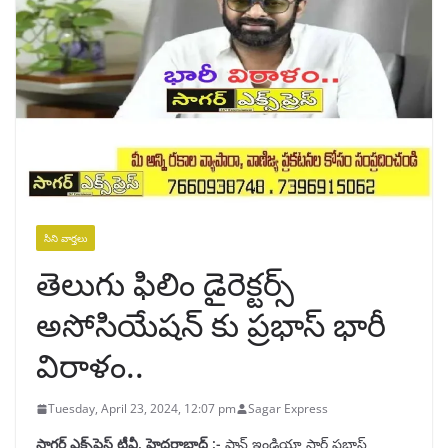
సిని వార్తలు
తెలుగు ఫిలిం డైరెక్టర్స్
అసోసియేషన్ కు ప్రభాస్ భారీ
విరాళం..
Tuesday, April 23, 2024, 12:07 pm
Sagar Express
సాగర్ ఎక్స్‌ప్రెస్ టీవీ, హైదరాబాద్ :-
పాన్ ఇండియా స్టార్ ప్రభాస్