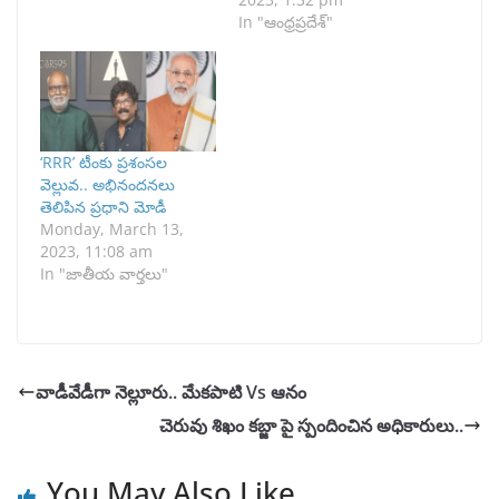
In "ఆంధ్రప్రదేశ్"
‘RRR’ టీంకు ప్రశంసల
వెల్లువ.. అభినందనలు
తెలిపిన ప్రధాని మోడీ
Monday, March 13,
2023, 11:08 am
In "జాతీయ వార్తలు"
వాడీవేడీగా నెల్లూరు.. మేకపాటి Vs ఆనం
చెరువు శిఖం కబ్జా పై స్పందించిన అధికారులు..
You May Also Like