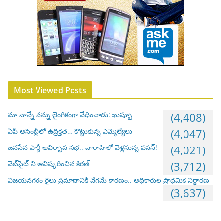
Most Viewed Posts
మా నాన్నే నన్ను లైంగికంగా వేధించాడు: ఖుష్బూ
(4,408)
ఏపీ అసెంబ్లీలో ఉద్రిక్తత… కొట్టుకున్న ఎమ్మెల్యేలు
(4,047)
జనసేన పార్టీ ఆవిర్భావ సభ.. వారాహిలో వెళ్లనున్న పవన్!
(4,021)
వెబ్‌సైట్ ని ఆవిష్కరించిన కిరణ్
(3,712)
విజయనగరం రైలు ప్రమాదానికి వేగమే కారణం.. అధికారుల ప్రాథమిక నిర్ధారణ
(3,637)