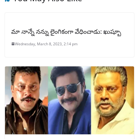
మా నాన్నే నన్ను లైంగికంగా వేధించాడు: ఖుష్బూ
Wednesday, March 8, 2023, 2:14 pm