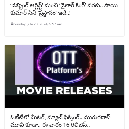
‘డబ్బింగ్ ఆర్టిస్ట్’ నుంచి ‘డైలాగ్ కింగ్’ వరకు.. సాయి
కుమార్ సినీ ‘ప్రస్థానం’ ఇదే..!
Sunday, July 28, 2024, 9:57 am
ఓటీటీలో మీటర్, మ్యాచ్ ఫిక్సింగ్.. మురుగదాస్
మూవీ కూడా.. ఈ వారం 16 రిలీజెస్..