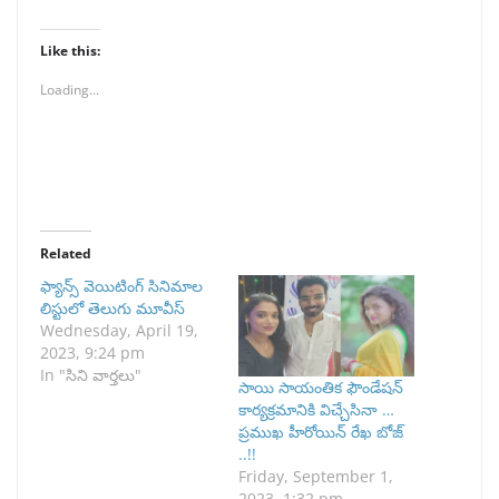
Like this:
Loading...
Related
ఫ్యాన్స్ వెయిటింగ్ సినిమాల
లిస్టులో తెలుగు మూవీస్
Wednesday, April 19,
2023, 9:24 pm
In "సిని వార్తలు"
సాయి సాయంతిక ఫౌండేషన్
కార్యక్రమానికి విచ్చేసినా …
ప్రముఖ హీరోయిన్ రేఖ బోజ్
..!!
Friday, September 1,
2023, 1:32 pm