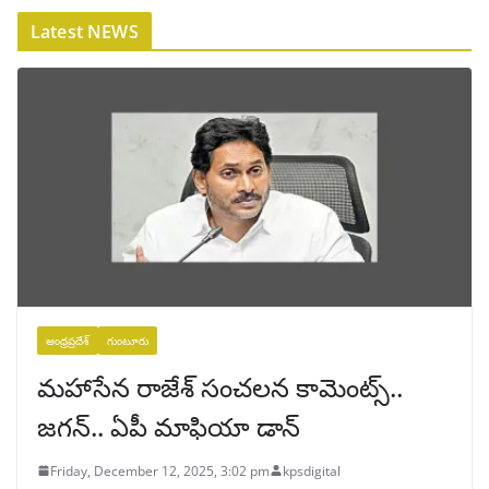
Latest NEWS
ఆంధ్రప్రదేశ్
గుంటూరు
మహాసేన రాజేశ్‌ సంచలన కామెంట్స్..
జగన్‌.. ఏపీ మాఫియా డాన్‌
Friday, December 12, 2025, 3:02 pm
kpsdigital