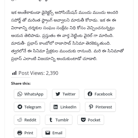
ఇక అంతేకాకుండా డైరెక్టర్స్ అసోసియేషన్ ముందు ముందు అందరి
సపోర్ట్ తో మరింత స్ట్రాంగ్ అవ్వాలని మారుతీ కోరాడు. ఇక ఈ ఈ
విరాళాన్ని దర్శకుల సంఘం సంక్షేమ నిధి కోసం వెచ్చించనున్నట్లు
ఆయన తెలిపాడు. ప్రస్తుతం ఈ వార్త నెట్టింట వైరల్ గా మారింది.
మారుతీ- ప్రభాస్ కాంబోలో రాజాసాబ్ సినిమా తెరకెక్కుతుంది.
త్వరలోనే ఈ సినిమా ప్రేక్షకుల ముందుకు రానుంది. మరి ఈ సినిమాతో
ప్రభాస్ ఎలాంటి విజయాన్ని అందుకుంటాడో చూడాలి.
Post Views:
2,390
Share this:
WhatsApp
Twitter
Facebook
Telegram
LinkedIn
Pinterest
Reddit
Tumblr
Pocket
Print
Email