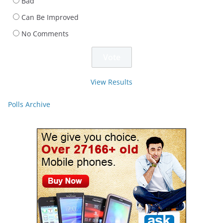
Bad
Can Be Improved
No Comments
View Results
Polls Archive