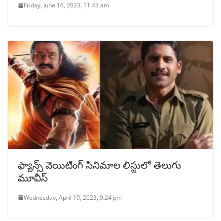
Friday, June 16, 2023, 11:43 am
ఫ్యాన్స్ వెయిటింగ్ సినిమాల లిస్టులో తెలుగు
మూవీస్
Wednesday, April 19, 2023, 9:24 pm