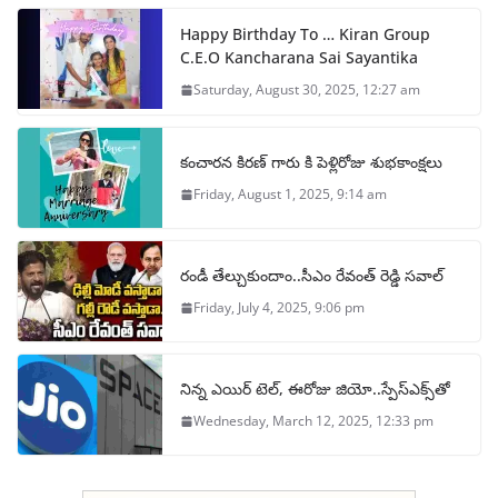
Happy Birthday To … Kiran Group
C.E.O Kancharana Sai Sayantika
Saturday, August 30, 2025, 12:27 am
కంచారన కిరణ్ గారు కి పెళ్లిరోజు శుభకాంక్షలు
Friday, August 1, 2025, 9:14 am
రండీ తేల్చుకుందాం..సీఎం రేవంత్ రెడ్డి సవాల్
Friday, July 4, 2025, 9:06 pm
నిన్న ఎయిర్ టెల్, ఈరోజు జియో..స్పేస్‌ఎక్స్‌తో
Wednesday, March 12, 2025, 12:33 pm