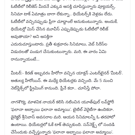
ఓటీటీలో రిలీజెస్ మీదనే ఎక్కువ ఆసక్తి చూపిస్తున్నారు వ్యూయర్స్.
సినిమా టాక్ ఏమాత్రం బాగా లేకున్నా.. థియేటర్స్‌కి వెళ్లడం లేదు.
ఓటీటీలో వచ్చినప్పుడు ఫ్రీగా చూద్దాంలే అనుకుంటున్నారు. అందుకే,
థియేటర్లో మిస్ చేసిన మూవీస్ ఎప్పుడెప్పుడు ఓటీటీలో రిలీజ్
అవుతాయా? అని ఆసక్తిగా
ఎదురుచూస్తుంటారు. ప్రతీ శుక్రవారం సినిమాలు, వెబ్ సిరీస్‌ల
విడుదలతో పండుగ చేసుకుంటున్నారు. మరి, ఈ వారం ఏమి
రానున్నాయంటే…
మీటర్‌:- కిరణ్‌ అబ్బవరం హీరోగా వచ్చిన యాక్షన్‌ ఎంటర్‌టైనర్‌ ‘మీటర్‌’.
అతుల్య హీరోయిన్. ఈ మధ్యే థియేటర్లకు వచ్చింది. మే 5 నుంచి
నెట్‌ఫ్లిక్స్‌లో స్ట్రీమింగ్ కానుంది. ఫ్రీనే కదా.. చూసేస్తే పోలా.
నాగశౌర్య, మాళవిక నాయర్‌ కలిసి నటించిన యూత్‌ఫుల్‌ లవ్‌స్టోరీ
‘ఫలానా అబ్బాయి ఫలానా అమ్మాయి’. టైటిల్ వెరైటీగా ఉందికదా.
డైరెక్టర్ శ్రీనివాస్‌ అవసరాల మరి. ఆయన సినిమాలన్నీ ఓ తరహాలో
ఉంటాయి. థియేటర్లలో ఓకే టాక్ తెచ్చుకుంది. సన్‌నెక్ట్స్‌ లో సందడి
చేసేందుకు వచ్చేస్తున్నారు ‘ఫలానా అబ్బాయి ఫలానా అమ్మాయి’.