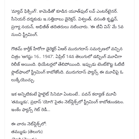
‘మ్యాచ్ ఫిక్సింగ్’. కామెడీతో కూడిన యూత్‌ఫుల్‌ లవ్‌ ఎంటర్‌టైనర్‌.
సీనియర్‌ దర్శకుడు ఇ.సత్తిబాబు డైరెక్షన్. విశ్వంత్‌, వసంతి కృష్ణన్‌,
ప్రగ్యా నయన్‌, అభిజీత్‌ తదితరులు నటించారు. ‘ఈ టీవీ విన్’ మే 5వ
నుంచి స్ట్రీమింగ్‌.
గౌతమ్‌ కార్తీక్‌ హీరోగా డైరెక్టర్ ఏఆర్‌ మురుగదాస్‌ సమర్పణలో వచ్చిన
చిత్రం ‘ఆగస్టు 16.. 1947’. ఏప్రిల్‌ 14న తెలుగులో డబ్బింగ్ మూవీగా
రిలీజ్ అయింది. థియేటర్లలో తేలిపోయింది. ఇప్పుడు టెంట్‌కొట్ట ఓటీటీ
ఫ్లాట్‌ఫాంలో స్ట్రీమింగ్ కాబోతోంది. మురుగదాస్ ఫ్యాన్స్ ఈ మూవీపై ఓ
లుక్కేయొచ్చు.
ఇక అన్నిటికంటే హైలైట్ సినిమా ఏంటంటే.. పవన్ కల్యాణ్ మూవీ
‘తమ్ముడు’, ప్రభాస్ ‘యోగి’ సైతం నెట్‌ఫ్లిక్స్‌లో స్ట్రీమింగ్ కాబోతుండటం.
ఇంకేం ఫ్యాన్స్ గెట్ రెడీ…
ఈ వారం నెట్‌ఫ్లిక్స్‌లో:
తమ్ముడు (తెలుగు)