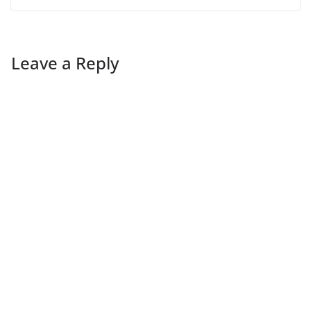
Leave a Reply