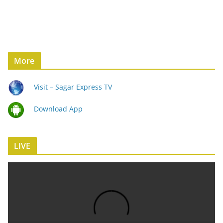
More
Visit – Sagar Express TV
Download App
LIVE