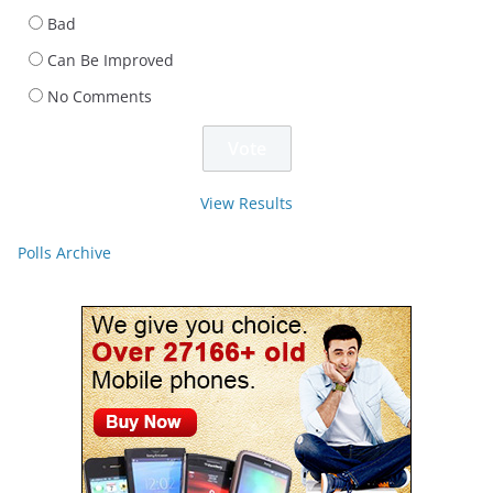
Bad
Can Be Improved
No Comments
View Results
Polls Archive