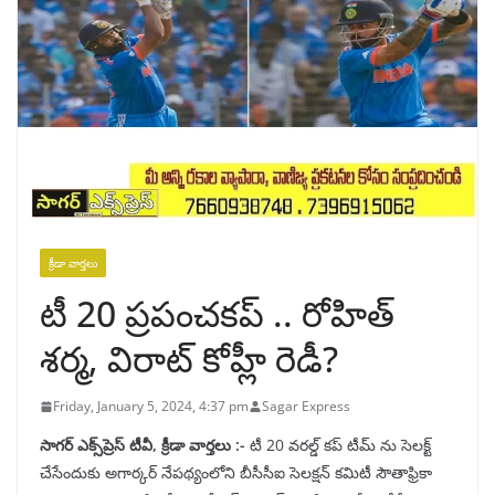
క్రీడా వార్తలు
టీ 20 ప్రపంచకప్ .. రోహిత్
శర్మ, విరాట్ కోహ్లీ రెడీ?
Friday, January 5, 2024, 4:37 pm
Sagar Express
సాగర్ ఎక్స్‌ప్రెస్ టీవీ, క్రీడా వార్తలు :-
టీ 20 వరల్డ్ కప్ టీమ్ ను సెలక్ట్
చేసేందుకు అగార్కర్ నేపథ్యంలోని బీసీసీఐ సెలక్షన్ కమిటీ సౌతాఫ్రికా