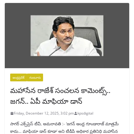
ఆంధ్రప్రదేశ్
గుంటూరు
మహాసేన రాజేశ్‌ సంచలన కామెంట్స్..
జగన్‌.. ఏపీ మాఫియా డాన్‌
Friday, December 12, 2025, 3:02 pm
kpsdigital
సాగర్ ఎక్స్‌ప్రెస్ టీవీ, అమరావతి :- ‘జగన్‌ ఆంధ్ర గూండారాజ్‌ మాత్రమే
కాదు… మాఫియా డాన్‌ కూడా’ అని టీడీపీ అధికార ప్రతినిధి మహాసేన