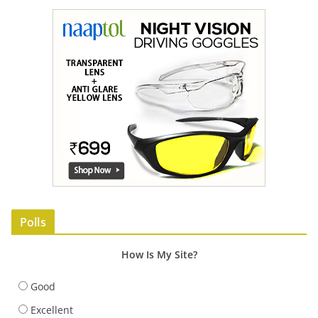
Polls
How Is My Site?
Good
Excellent