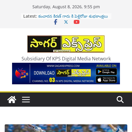
Skip
Saturday, August 8, 2026, 9:55 pm
to
Happy Birthday To … Kiran Group
Latest:
C.E.O Kancharana Sai Sayantika
content
కంచారన కిరణ్ గారు కి పెళ్లిరోజు శుభకాంక్షలు
రండీ తేల్చుకుందాం..సీఎం రేవంత్ రెడ్డి సవాల్
నిన్న ఎయిర్ టెల్, ఈరోజు
జియో..స్పేస్‌ఎక్స్‌తో
మహాసేన రాజేశ్‌ సంచలన కామెంట్స్.. జగన్‌..
ఏపీ మాఫియా డాన్‌
Subsidiary Of KPS Digital Media Network