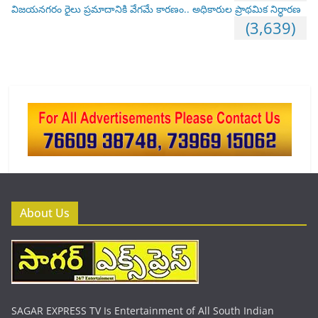
విజయనగరం రైలు ప్రమాదానికి వేగమే కారణం.. అధికారుల ప్రాథమిక నిర్ధారణ
(3,639)
About Us
SAGAR EXPRESS TV Is Entertainment of All South Indian