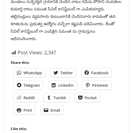
మండలం సుర్బిర్యల్ గ్రామానికి చెందిన రాటం రమేష్-పోసాని దంపతుల
కుమార్తె రాటం సమంత సివిల్ కానిస్టేబుల్ గా ఎంపికయ్యారు.
తల్లిదండ్రులు వ్యవసాయ కుటుంబానికి చెందినవారు కావడంతో తన
కూతురును ప్రభుత్వ ఉద్యోగం వచ్చేలా కష్టపడి చదివించారు. దీంతో
సివిల్ కానిస్టేబుల్ గా ఎంపికైన సమంత ను గ్రామస్తులు
అభినందించారు.
Post Views:
2,347
Share this:
WhatsApp
Twitter
Facebook
Telegram
LinkedIn
Pinterest
Reddit
Tumblr
Pocket
Print
Email
Like this: