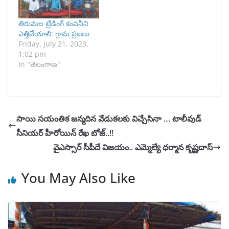
తిరుమల ట్రేడింగ్ కంపనీని
ఎత్తివేయాలి: గ్రామ ప్రజలు
Friday, July 21, 2023,
1:02 pm
In "తెలంగాణ"
సాయి సయంతిక జన్మదిన వేడుకలకు విచ్చేసినా … టాలీవుడ్
సీనియర్ హీరోయిన్ రేఖ బోజ్..!!
వైఎస్సార్ సీపీదే విజయం.. ఎమ్మెల్యే ధర్మాన కృష్ణదాస్
You May Also Like