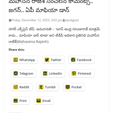
మహాసేన రాజేశ్‌ సంచలన కామెంట్స్..
జగన్‌.. ఏపీ మాఫియా డాన్‌
Friday, December 12, 2025, 3:02 pm
kpsdigital
సాగర్ ఎక్స్‌ప్రెస్ టీవీ, అమరావతి :- ‘జగన్‌ ఆంధ్ర గూండారాజ్‌ మాత్రమే
కాదు… మాఫియా డాన్‌ కూడా’ అని టీడీపీ అధికార ప్రతినిధి మహాసేన
రాజేశ్‌(Mahasena Rajesh)
Share this:
WhatsApp
Twitter
Facebook
Telegram
LinkedIn
Pinterest
Reddit
Tumblr
Pocket
Print
Email