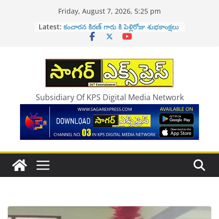
Skip
Friday, August 7, 2026, 5:25 pm
to
Happy Birthday To … Kiran Group
Latest:
content
C.E.O Kancharana Sai Sayantika
కంచారన కిరణ్ గారు కి పెళ్లిరోజు శుభకాంక్షలు
రండీ తేల్చుకుందాం..సీఎం రేవంత్ రెడ్డి సవాల్
నిన్న ఎయిర్ టెల్, ఈరోజు
జియో..స్పేస్‌ఎక్స్‌తో
మహాసేన రాజేశ్‌ సంచలన కామెంట్స్.. జగన్‌..
ఏపీ మాఫియా డాన్‌
Subsidiary Of KPS Digital Media Network