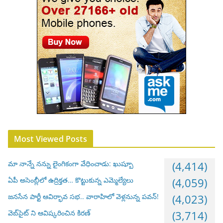
Most Viewed Posts
మా నాన్నే నన్ను లైంగికంగా వేధించాడు: ఖుష్బూ
(4,414)
ఏపీ అసెంబ్లీలో ఉద్రిక్తత… కొట్టుకున్న ఎమ్మెల్యేలు
(4,059)
జనసేన పార్టీ ఆవిర్భావ సభ.. వారాహిలో వెళ్లనున్న పవన్!
(4,023)
వెబ్‌సైట్ ని ఆవిష్కరించిన కిరణ్
(3,714)