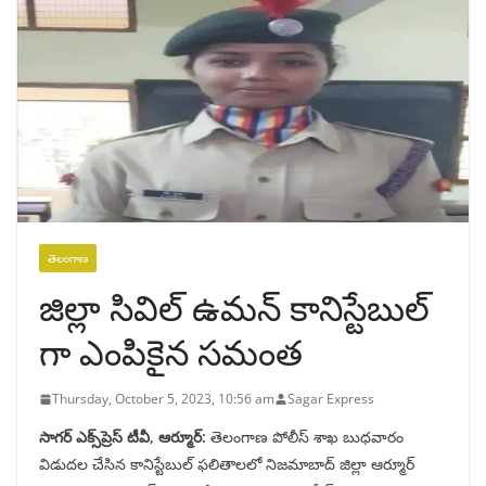
తెలంగాణ
జిల్లా సివిల్ ఉమన్ కానిస్టేబుల్
గా ఎంపికైన సమంత
Thursday, October 5, 2023, 10:56 am
Sagar Express
సాగర్ ఎక్స్‌ప్రెస్ టీవీ, ఆర్మూర్:
తెలంగాణ పోలీస్ శాఖ బుధవారం
విడుదల చేసిన కానిస్టేబుల్ ఫలితాలలో నిజమాబాద్ జిల్లా ఆర్మూర్