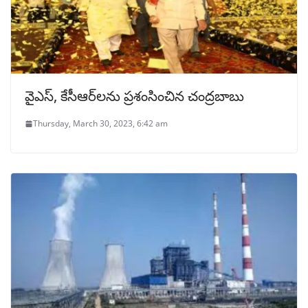
వైఎస్, కేసీఆర్‌లను ప్రశంసించిన చంద్రబాబు
Thursday, March 30, 2023, 6:42 am