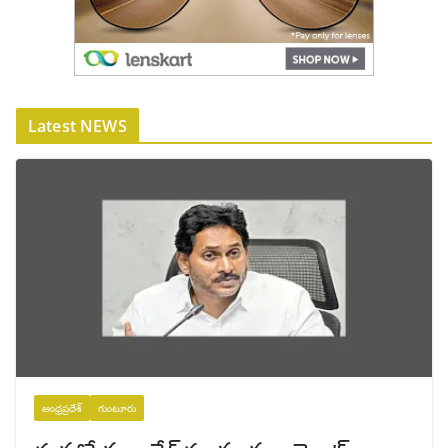
Latest NEWS
ఆంధ్రప్రదేశ్
గుంటూరు