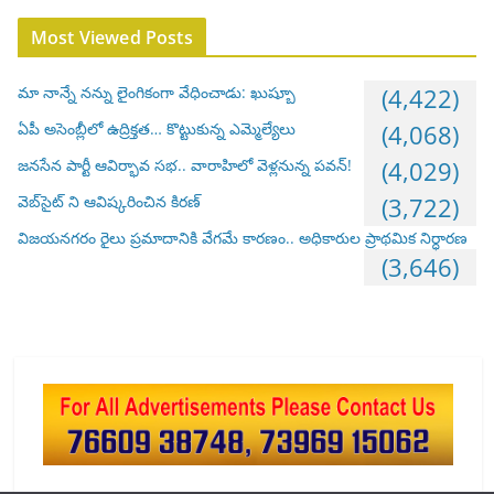
Most Viewed Posts
మా నాన్నే నన్ను లైంగికంగా వేధించాడు: ఖుష్బూ
(4,422)
ఏపీ అసెంబ్లీలో ఉద్రిక్తత… కొట్టుకున్న ఎమ్మెల్యేలు
(4,068)
జనసేన పార్టీ ఆవిర్భావ సభ.. వారాహిలో వెళ్లనున్న పవన్!
(4,029)
వెబ్‌సైట్ ని ఆవిష్కరించిన కిరణ్
(3,722)
విజయనగరం రైలు ప్రమాదానికి వేగమే కారణం.. అధికారుల ప్రాథమిక నిర్ధారణ
(3,646)