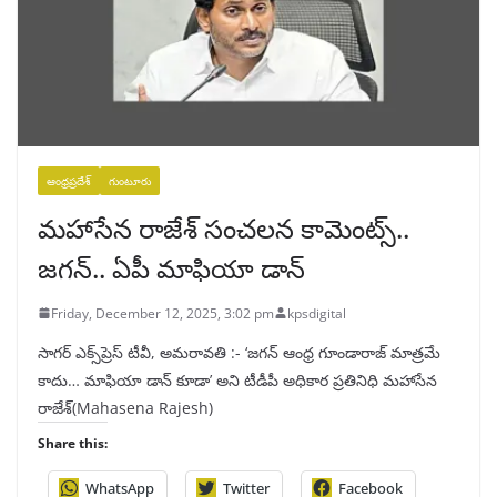
ఆంధ్రప్రదేశ్
గుంటూరు
మహాసేన రాజేశ్‌ సంచలన కామెంట్స్..
జగన్‌.. ఏపీ మాఫియా డాన్‌
Friday, December 12, 2025, 3:02 pm
kpsdigital
సాగర్ ఎక్స్‌ప్రెస్ టీవీ, అమరావతి :- ‘జగన్‌ ఆంధ్ర గూండారాజ్‌ మాత్రమే
కాదు… మాఫియా డాన్‌ కూడా’ అని టీడీపీ అధికార ప్రతినిధి మహాసేన
రాజేశ్‌(Mahasena Rajesh)
Share this:
WhatsApp
Twitter
Facebook