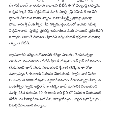
దేశానికే ఐకాన్ గా తయారు కావాలని టీటీడీ ఈవో ధర్మారెడ్డి చెప్పారు.
ఇక్కడ స్కాన్ చేసి భద్రపరచిన మాను స్క్రిప్ట్స్ పై పిహెచ్ డి లు చేసే
స్థాయికి తీసుకుని రావాలన్నారు. మానుస్క్రిప్ట్స్ ప్రాజెక్టు ప్రగతిపై
సోమవారం శ్రీ వేంకటేశ్వర వేద విశ్వవిద్యాలయంలో ఆయన సమీక్ష
నిర్వహించారు. ప్రాజెక్టు ప్రగతిపై అధికారులు పవర్ పాయింట్ ప్రజెంటేషన్
ఇచ్చారు. అయితే తిరుమల శ్రీవారిని దర్శించుకునే భక్తులకు శుభవార్త
చెప్పింది టీటీడీ.
స్వామివారిని దర్శించుకోవడానికి టికెట్లు విడుదల చేయనున్నట్లు
తెలిపింది. మంగళవారం టీటీడీ శ్రీవాణి టికెట్లను ఆన్ లైన్ లో విడుదల
చేయనుంది.జూన్ నెలకు సంబంధించి శ్రీవాణి టికెట్లను ఈ రోజు
మధ్యాహ్నం 3 గంటలకు విడుదల చేయనుంది. స్వామి వారి సేవకు
సంబంధించి కూడా టికెట్లను త్వరలో విడుదల చేయనున్నట్లు పేర్కొంది.
వెంకటేశ్వర స్వామి ఆర్జిత సేవా టికెట్లు జూన్ మాసానికి సంబంధించి
మార్చి 23న ఉదయం 10 గంటలకు ఆన్ లైన్ లో విడుదల చేయనుంది
టీటీడి. ఈ సేవాల్లో ఊంజల్ సేవ, కల్యాణోత్సవం, ఆర్జిత బ్రహ్మోత్సవం,
సహస్రదీపాలంకార ఉన్నాయి.