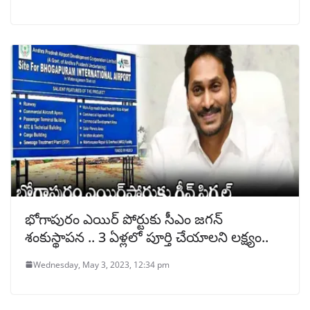
భోగాపురం ఎయిర్ పోర్టుకు సీఎం జగన్
శంకుస్థాపన .. 3 ఏళ్లలో పూర్తి చేయాలని లక్ష్యం..
Wednesday, May 3, 2023, 12:34 pm