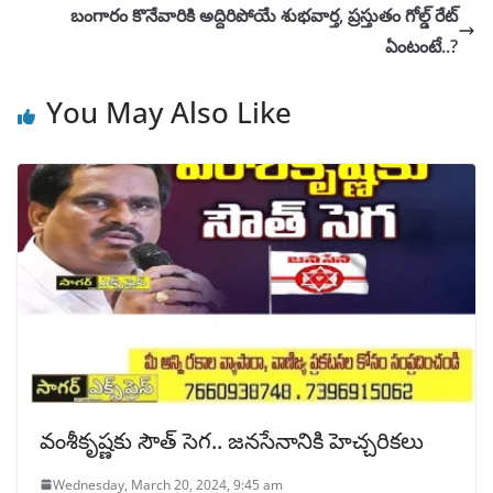
బంగారం కొనేవారికి అద్దిరిపోయే శుభవార్త, ప్రస్తుతం గోల్డ్‌ రేట్‌
ఏంటంటే..?
You May Also Like
వంశీకృష్ణకు సౌత్ సెగ.. జనసేనానికి హెచ్చరికలు
Wednesday, March 20, 2024, 9:45 am