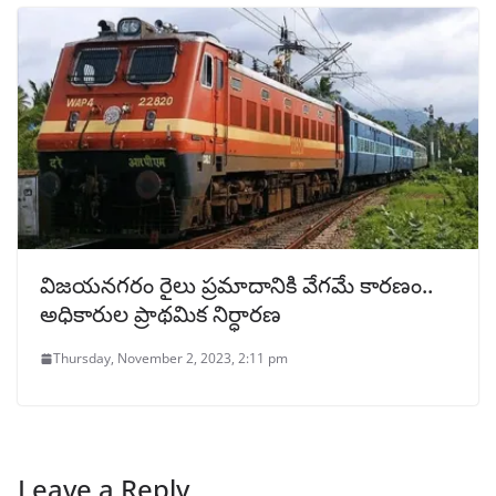
విజయనగరం రైలు ప్రమాదానికి వేగమే కారణం..
అధికారుల ప్రాథమిక నిర్ధారణ
Thursday, November 2, 2023, 2:11 pm
Leave a Reply