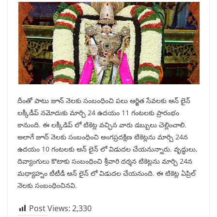
దీంతో పాటు జూన్ నెలకు సంబంధించి పలు ఆర్జిత సేవలకు ఆన్ లైన్
లక్కీడీప్ నమోదుకు మార్చి 24 ఉదయం 11 గంటలకు ప్రారంభం
కానుంది. ఈ లక్కీడిప్ లో టికెట్ల వచ్చిన వారు డబ్బులు చెల్లించాలి.
అలాగే జూన్ నెలకు సంబంధించి అంగప్రదక్షిణ టికెట్లను మార్చి 24న
ఉదయం 10 గంటలకు ఆన్ లైన్ లో విడుదల చేయనున్నారు. వృద్ధులు,
దివ్యాంగులు కొటాకు సంబంధించి శ్రీవారి దర్శన టికెట్లను మార్చి 24న
మధ్యాహ్నం టీటీడీ ఆన్ లైన్ లో విడుదల చేయనుంది. ఈ టికెట్ల ఏప్రిల్
నెలకు సంబంధించినవి.
Post Views:
2,330