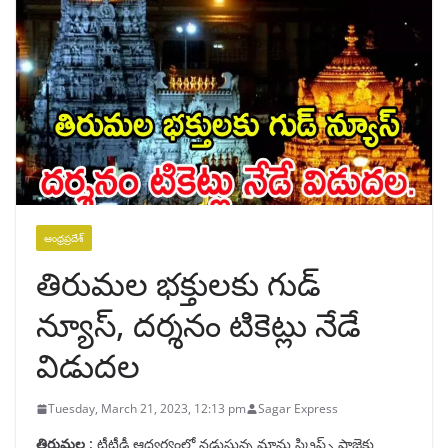
ఆంధ్రప్రదేశ్
తిరుమల భక్తులకు గుడ్
న్యూస్, దర్శనం టికెట్లు నేడే
విడుదల
Tuesday, March 21, 2023, 12:13 pm
Sagar Express
తిరుమల :
టీటీడీ ఆధ్వర్యంలో నడుస్తున్న మాను స్క్రిప్ట్స్ ప్రాజెక్టు